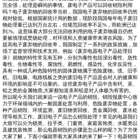
完全强，处理是瞬间的事情。废电子产品可以回收销毁利用
吗？电子废弃物的回收率当前，我国电子废弃物的回收率仍然
相对较低。根据国家统计局的数据，现阶段我国每年电子废旧
物处理量已达到万台左右，但规范回收率不足%，而欧洲已达
到.%。这意味着大部分无法回收利用的电子废弃物最后仍然
要被填埋或焚烧处理，对环境和人类健康带来潜在风险。为了
提高电子废弃物的回收率，我国制定了一系列的政策措施，加
强了监督管理和技术支持。例如《废弃电器电子产品处理目
录》就物的特性常见有五种，分别为毒性包括浸出毒性、急性
毒性、生物毒性等、腐蚀性、易燃性、感染性、化学反应性，
具有一种或几种危险特性的固体废物属于危险废物。缆、旧手
机、旧电脑、电路线板之类的废旧电子产品是会对人的健康和
环境的影响是不可估量的。这些废弃电子产品中含有钙、汞、
铅之类的金属物质,大家都知道汞和铅是对人体极为有害的。
所以呢今天我们就来说一说电子产品的销毁。销毁报废中心致
力于环保领域内的一般固废处置与利用、危险废弃物处置，各
种产品销毁、环境监测、废旧物资回收、贵金属回收、废水处
理等相关工作。废旧电子产品怎么销毁处理？常见的电器我们
大致可以分为锁类、拉手类、门窗类、家庭装饰类、水暖类以
及建筑装饰类，那么电器销毁的步骤是怎么样的呢？为了方便
大家了解，下面小编就带着大家具体的来了解一下！电器销毁