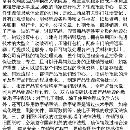
常有收购废品的车辆出入该院落，检查发现很多旧仓库和房屋
被租赁给从事废品回收的商家进行地方？销毁报废中心，是文
件销毁信息载体处置的机构，是经工商及有关部门注册登记，
具有正规资质的，能够销毁各种涉密文件档案、纸质资料、财
务账册、银行卡、IC卡、公司公章、过期食品、服装销毁、电
子产品、缺陷产品、过期药品、假冒商品等涉密介质的销毁公
司。销毁报废中心，自建有封闭销毁场地，拥有采用国外先进
技术的大型全自动破碎机，压缩打包机，配备专门的押运车
辆，可提供装运服务，每日可销毁处理各种介质材料吨以上。
本公司有严格的销毁处理流程，整个销毁过程全程监控录像，
保证快捷，专注。且可以开具销毁业务的正规销毁证明，如客
户需要，还可以提供整个销毁过程的录像资料，以备存档查
验。销毁流程：、咨询产品报废销毁中心。、提供所报废的清
单及对产品销毁的程度要求。、制定产品销毁综合处理方
案。、报废产品安全转移至产品销毁现场。、全程监督录像、
照片产品销毁处理过程。6、双方核实确认报废产品销毁的数
量.数字销毁法：对于电子图纸，除了使用物理或化学方法
外，还可以采用数字销毁法。数字销毁是通过技术手段，如格
式化硬盘、删除文件、重写数据等，使电子图纸的数据无法恢
复。三、废旧图纸销毁的注意事项.遵守法律法规：在销毁废
旧图纸时，必须遵守国家相关的法律法规，确保销毁过程合法
合规。.信息安全：在销毁过程中，要确保图纸中的敏感信息