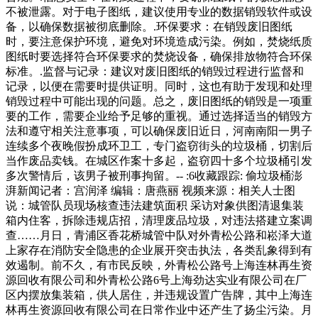
不被泄露。对于电子图纸，建议使用专业的数据销毁软件或设
备，以确保数据被彻底删除。.环保要求：在销毁废旧图纸
时，要注意保护环境，避免对环境造成污染。例如，焚烧纸质
图纸时要选择符合环保要求的焚烧设备，确保排放物符合环保
标准。.监督与记录：建议对废旧图纸的销毁过程进行监督和
记录，以便在需要时提供证明。同时，这也有助于发现和处理
销毁过程中可能出现的问题。总之，废旧图纸的销毁是一项重
要的工作，需要企业给予足够的重视。通过选择适当的销毁方
法和遵守相关注意事项，可以确保废旧近日，河南南阳一男子
连续多个夜晚假扮成环卫工，专门盗窃街头的垃圾桶，切割后
当作废品卖钱。在城区作案十多起，盗窃四十多个垃圾桶引发
多次警情后，该男子被刑事拘留。-- :6收藏跟踪: 偷垃圾桶澎
湃新闻记者：宫润泽 编辑：唐燕丽 视频来源：相关人士图
说：城管队员现场核查违法建筑面积 采访对象供图清退集装
箱内住客，拆除违规店招，清理废品垃圾，对违法搭建立案调
查……月日，青浦区香花桥城管中队对外青松公路和崧泽大道
上家存在消防安全隐患的企业展开突击执法，各类乱象得到有
效遏制。前不久，有市民反映，外青松公路号上海连林再生资
源回收有限公司和外青松公路6号上海劲达实业有限公司在厂
区内摆放集装箱，供人居住，并违规设置广告牌，其中上海连
林再生资源回收有限公司在日常作业中还产生了扬尘污染。月