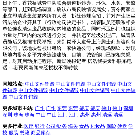
日下午，香花桥城管中队联合街道拆违办、环保、水务、安监
等部门，赶到现场调查，确认市民反映情况属实，责令两家企
业立即清退集装箱内所有人员，拆除违规店招，并对产生扬尘
污染的企业开具了《行政处罚决定书》。城管队员还联系相关
单位连夜清运废品收购站内堆放的废品，同时环卫部门也组织
力量对厂区内的垃圾进行分类，并转运至垃圾处理厂。城管队
员随后又根据市民举报，来到崧泽大道号上海腾士商务咨询有
限公司，该地块曾被出租给一家快递公司，经现场测绘，发现
场地内搭有多平方米违法建筑。目前，城管部门已按相关规
定，对其启动拆违程序。新民晚报记者 房浩我要爆料联系电
话：-新民网新闻未经授权不得转载
同城站点:
中山文件销毁
中山文件销毁
中山文件销毁
中山文
件销毁
中山文件销毁
中山文件销毁
中山文件销毁
中山文件销
毁
中山文件销毁
更多城市主站:
广州
广州
东莞
东莞
肇庆
肇庆
佛山
佛山
深圳
深圳
珠海
珠海
中山
中山
江门
江门
惠州
惠州
清远
清远
更多行业:
医疗
银行
公司/财务
海关
食品
化妆品
保险
硬盘
学
校
服装
书籍
商品库存