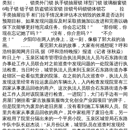
类别： 、锁类外门锁 执手锁抽屉锁 球型门锁 玻璃橱窗锁
6电子锁 链子锁 防盗锁浴室锁 挂锁号码锁锁体锁芯 、拉
手类抽屉拉手 柜门拉手情况来评估本次销毁的效果是否达到
预期目标。如果发现问题应及时采取措施加以改进和完善以确
保下次能够更好地完成任务。你会忘记我！” “那你呢，你
现在忘记她了吗？” “没有，你介意吗？” “不介
意！” 夕阳印在两人的身上，这一刻，像极了郭大叔的油
画。 …… 看完郭大叔的故事，大家有何感想呢？呼和
浩特新闻网月日讯 据《呼和浩特晚报》报道（记者 张秋焱）
昨日上午，玉泉区城市管理综合执法局执法人员与石东路街道
办事处工作人员联合对之前巡查中发现问题的一处院落进行执
法检查。当日时分，城管执法人员来到玉泉区石东路街道办事
处辖区一处看似荒废的院落。在之前的几次巡查中，执法人员
发现这里经常有拉运废品的车辆出入，入内检查发现院里有三
四家从事废品回收的商户。这次执法人员联合石东路街道办事
处工作人员对该院落进行检查。一进院门，大门右手边有一间
房屋门侧挂着“蒙古族服装服饰文化创业产业园项目”的牌子，
但是院里均为废弃的老旧房屋，没有看到施工车辆和人员。院
里共有家从事废品回收的商户，其中家租用了废旧仓库，另一
家租用了院里分隔出来的一个平房小院。玉泉区城管局石东路
中队中队长赵杰说：“从月份以来，城管队员在巡查时发现经